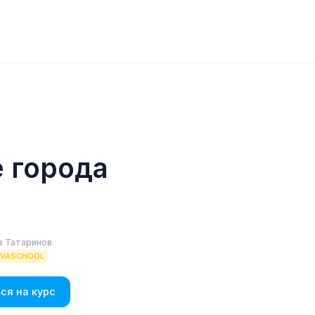
 города
в Татаринов
EVASCHOOL
ся на курс