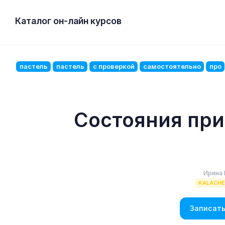
Каталог он-лайн курсов
пастель
пастель
с проверкой
самостоятельно
про
Состояния при
Ирина
KALACH
Записать