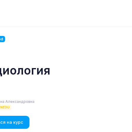
ed
циология
нна Александровна
ENEDU
ся на курс