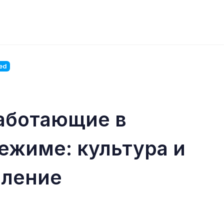
ed
аботающие в
ежиме: культура и
вление