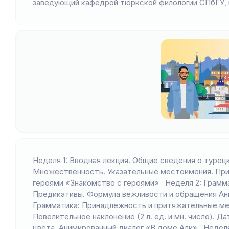
заведующий кафедрой тюркской филологии СПбГУ, к
Неделя 1: Вводная лекция. Общие сведения о турецк
Множественность. Указательные местоимения. При
героями «Знакомство с героями» Неделя 2: Грамм
Предикативы. Формула вежливости и обращения Ан
Грамматика: Принадлежность и притяжательные место
Повелительное наклонение (2 л. ед. и мн. число). 
цвета. Анимированный диалог «В доме Али» Неделя 