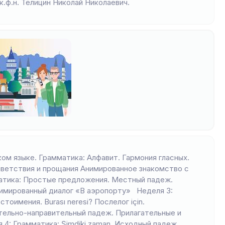
.ф.н. Телицин Николай Николаевич.
ом языке. Грамматика: Алфавит. Гармония гласных.
ветствия и прощания Анимированное знакомство с
атика: Простые предложения. Местный падеж.
имированный диалог «В аэропорту» Неделя 3:
имения. Burası neresi? Послелог için.
Дательно-направительный падеж. Прилагательные и
4: Грамматика: Şimdiki zaman. Исходный падеж.