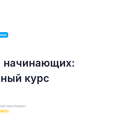
rted
я начинающих:
рный курс
лай Николаевич
ENEDU