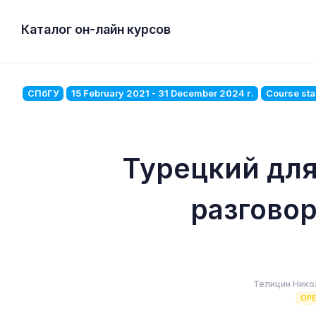
Каталог он-лайн курсов
СПбГУ
15 February 2021 - 31 December 2024 г.
Course sta
Турецкий дл
разгово
Телицин Нико
OP