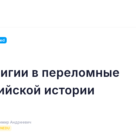
ted
игии в переломные
ийской истории
имир Андреевич
ENEDU