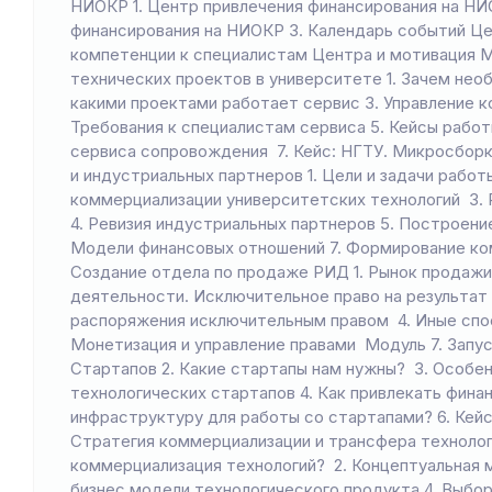
НИОКР 1. Центр привлечения финансирования на НИ
финансирования на НИОКР 3. Календарь событий Ц
компетенции к специалистам Центра и мотивация М
технических проектов в университете 1. Зачем не
какими проектами работает сервис 3. Управление 
Требования к специалистам сервиса 5. Кейсы работ
сервиса сопровождения 7. Кейс: НГТУ. Микросборк
и индустриальных партнеров 1. Цели и задачи рабо
коммерциализации университетских технологий 3. 
4. Ревизия индустриальных партнеров 5. Построени
Модели финансовых отношений 7. Формирование ком
Создание отдела по продаже РИД 1. Рынок продажи
деятельности. Исключительное право на результат
распоряжения исключительным правом 4. Иные спо
Монетизация и управление правами Модуль 7. Запус
Стартапов 2. Какие стартапы нам нужны? 3. Особен
технологических стартапов 4. Как привлекать фина
инфраструктуру для работы со стартапами? 6. Кейс
Стратегия коммерциализации и трансфера технологи
коммерциализация технологий? 2. Концептуальная 
бизнес модели технологического продукта 4. Выбо