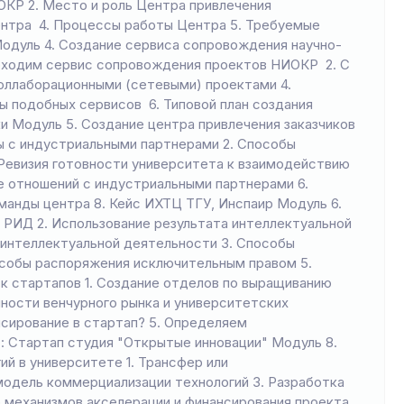
ОКР 2. Место и роль Центра привлечения
ентра 4. Процессы работы Центра 5. Требуемые
одуль 4. Создание сервиса сопровождения научно-
обходим сервис сопровождения проектов НИОКР 2. С
коллаборационными (сетевыми) проектами 4.
ы подобных сервисов 6. Типовой план создания
и Модуль 5. Создание центра привлечения заказчиков
ты с индустриальными партнерами 2. Способы
Ревизия готовности университета к взаимодействию
е отношений с индустриальными партнерами 6.
анды центра 8. Кейс ИХТЦ ТГУ, Инспаир Модуль 6.
 РИД 2. Использование результата интеллектуальной
 интеллектуальной деятельности 3. Способы
собы распоряжения исключительным правом 5.
к стартапов 1. Создание отделов по выращиванию
ности венчурного рынка и университетских
нсирование в стартап? 5. Определяем
: Стартап студия "Открытые инновации" Модуль 8.
й в университете 1. Трансфер или
модель коммерциализации технологий 3. Разработка
р механизмов акселерации и финансирования проекта