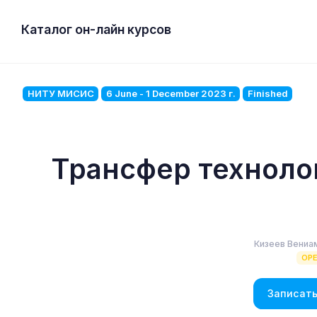
Каталог он-лайн курсов
НИТУ МИСИС
6 June - 1 December 2023 г.
Finished
Трансфер техноло
Кизеев Вениа
OP
Записать